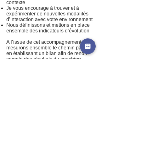
contexte
Je vous encourage à trouver et à
expérimenter de nouvelles modalités
d’interaction avec votre environnement
Nous définissons et mettons en place
ensemble des indicateurs d’évolution
A l’issue de cet accompagnement, nous
mesurons ensemble le chemin parcouru
en établissant un bilan afin de rendre
compte des résultats du coaching.
La durée des séances varie
généralement entre 2h et 2h30, en
présentiel ou en vidéo-conférence.
Ce que vous en retirerez :
Une meilleure connaissance de vous-
même, de vos talents et zones de stress
Vous développerez vos aptitudes
managériales et relationnelles
Vous saurez faire évoluer votre façon de
penser et oser de nouvelles options
d’action
Vous retrouverez un équilibre personnel